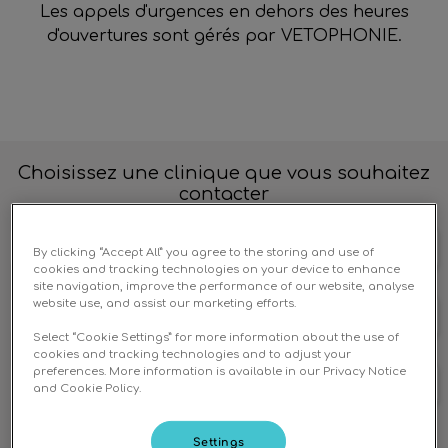
Les appels d'urgences en dehors des heures
d'ouvertures sont gérés par VETOPHONIE.
Choisissez une clinique que vous souhaitez
contacter
CV DES 4 PAYS BOUSSAC-BOURG
By clicking “Accept All” you agree to the storing and use of
cookies and tracking technologies on your device to enhance
site navigation, improve the performance of our website, analyse
website use, and assist our marketing efforts.
CV DES 4 PAYS PRÉVERANGES
Select “Cookie Settings” for more information about the use of
cookies and tracking technologies and to adjust your
preferences. More information is available in our Privacy Notice
CV DES 4 PAYS TREIGNAT
and Cookie Policy.
Settings