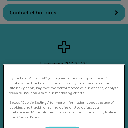
Contact et horaires
Urgences 7j/7 24/24
By clicking “Accept All” you agree to the storing and use of
cookies and tracking technologies on your device to enhance
site navigation, improve the performance of our website, analyse
website use, and assist our marketing efforts.
Select “Cookie Settings” for more information about the use of
Une équipe pluridisciplinaire et qualifiée
cookies and tracking technologies and to adjust your
preferences. More information is available in our Privacy Notice
and Cookie Policy.