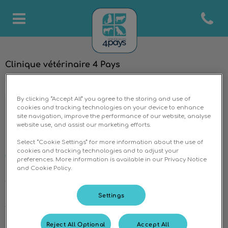
Open co
Page d'accueil de 4 pays
Clinique vétérinaire 4 Pays
By clicking “Accept All” you agree to the storing and use of
cookies and tracking technologies on your device to enhance
site navigation, improve the performance of our website, analyse
website use, and assist our marketing efforts.
Explorer
Select “Cookie Settings” for more information about the use of
cookies and tracking technologies and to adjust your
Accueil
preferences. More information is available in our Privacy Notice
and Cookie Policy.
Nos cliniques
Settings
L'équipe
Reject All Optional
Accept All
Services